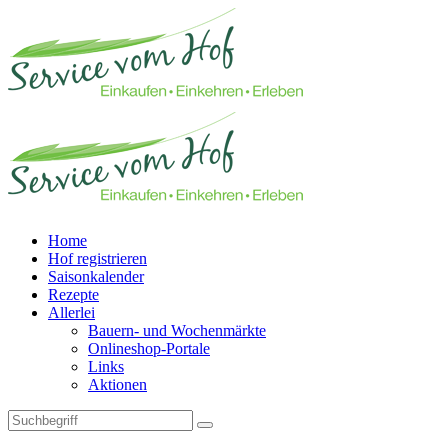
Home
Hof registrieren
Saisonkalender
Rezepte
Allerlei
Bauern- und Wochenmärkte
Onlineshop-Portale
Links
Aktionen
Technisches Feld: Suchfeld
Technisches Feld: Suchbutton
Suche absenden