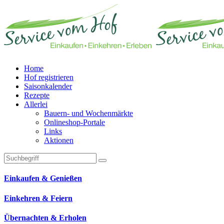
Home
Hof registrieren
Saisonkalender
Rezepte
Allerlei
Bauern- und Wochenmärkte
Onlineshop-Portale
Links
Aktionen
Technisches Feld: Suchfeld
Technisches Feld: Suchbutton
Suche absenden
Einkaufen & Genießen
Einkehren & Feiern
Übernachten & Erholen