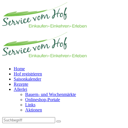
Home
Hof registrieren
Saisonkalender
Rezepte
Allerlei
Bauern- und Wochenmärkte
Onlineshop-Portale
Links
Aktionen
Technisches Feld: Suchfeld
Technisches Feld: Suchbutton
Suche absenden