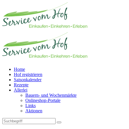
Home
Hof registrieren
Saisonkalender
Rezepte
Allerlei
Bauern- und Wochenmärkte
Onlineshop-Portale
Links
Aktionen
Technisches Feld: Suchfeld
Technisches Feld: Suchbutton
Suche absenden