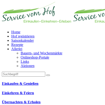
Home
Hof registrieren
Saisonkalender
Rezepte
Allerlei
Bauern- und Wochenmärkte
Onlineshop-Portale
Links
Aktionen
Technisches Feld: Suchfeld
Technisches Feld: Suchbutton
Suche absenden
Einkaufen & Genießen
Einkehren & Feiern
Übernachten & Erholen