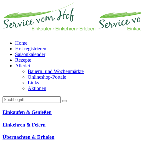
Home
Hof registrieren
Saisonkalender
Rezepte
Allerlei
Bauern- und Wochenmärkte
Onlineshop-Portale
Links
Aktionen
Technisches Feld: Suchfeld
Technisches Feld: Suchbutton
Suche absenden
Einkaufen & Genießen
Einkehren & Feiern
Übernachten & Erholen