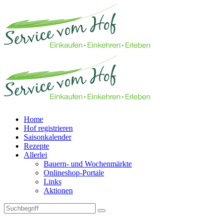
Home
Hof registrieren
Saisonkalender
Rezepte
Allerlei
Bauern- und Wochenmärkte
Onlineshop-Portale
Links
Aktionen
Technisches Feld: Suchfeld
Technisches Feld: Suchbutton
Suche absenden