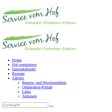
Home
Hof registrieren
Saisonkalender
Rezepte
Allerlei
Bauern- und Wochenmärkte
Onlineshop-Portale
Links
Aktionen
Technisches Feld: Suchfeld
Technisches Feld: Suchbutton
Suche absenden