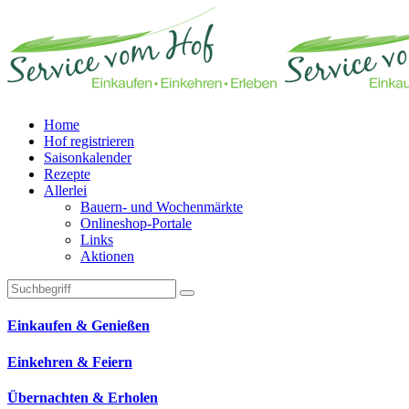
Home
Hof registrieren
Saisonkalender
Rezepte
Allerlei
Bauern- und Wochenmärkte
Onlineshop-Portale
Links
Aktionen
Technisches Feld: Suchfeld
Technisches Feld: Suchbutton
Suche absenden
Einkaufen & Genießen
Einkehren & Feiern
Übernachten & Erholen