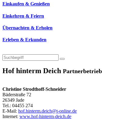
Einkaufen & Genießen
Einkehren & Feiern
Übernachten & Erholen
Erleben & Erkunden
Hof hinterm Deich
Partnerbetrieb
Christine Strodthoff-Schneider
Bäderstraße 72
26349 Jade
Tel.: 04455 274
E-Mail:
hof.hinterm.deich@t-online.de
Internet:
www.hof-hinterm-deich.de