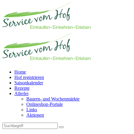
Home
Hof registrieren
Saisonkalender
Rezepte
Allerlei
Bauern- und Wochenmärkte
Onlineshop-Portale
Links
Aktionen
Technisches Feld: Suchfeld
Technisches Feld: Suchbutton
Suche absenden