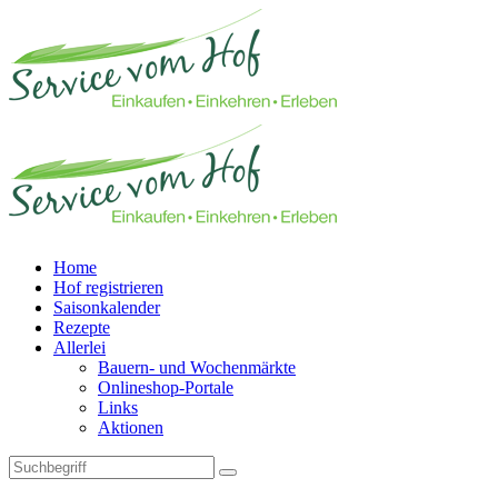
Home
Hof registrieren
Saisonkalender
Rezepte
Allerlei
Bauern- und Wochenmärkte
Onlineshop-Portale
Links
Aktionen
Technisches Feld: Suchfeld
Technisches Feld: Suchbutton
Suche absenden