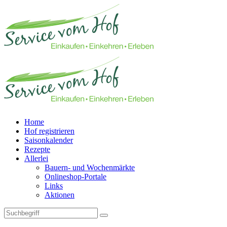
Home
Hof registrieren
Saisonkalender
Rezepte
Allerlei
Bauern- und Wochenmärkte
Onlineshop-Portale
Links
Aktionen
Technisches Feld: Suchfeld
Technisches Feld: Suchbutton
Suche absenden