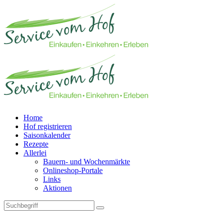
Home
Hof registrieren
Saisonkalender
Rezepte
Allerlei
Bauern- und Wochenmärkte
Onlineshop-Portale
Links
Aktionen
Technisches Feld: Suchfeld
Technisches Feld: Suchbutton
Suche absenden