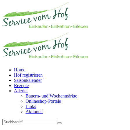
Home
Hof registrieren
Saisonkalender
Rezepte
Allerlei
Bauern- und Wochenmärkte
Onlineshop-Portale
Links
Aktionen
Technisches Feld: Suchfeld
Technisches Feld: Suchbutton
Suche absenden