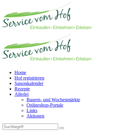
Home
Hof registrieren
Saisonkalender
Rezepte
Allerlei
Bauern- und Wochenmärkte
Onlineshop-Portale
Links
Aktionen
Technisches Feld: Suchfeld
Technisches Feld: Suchbutton
Suche absenden