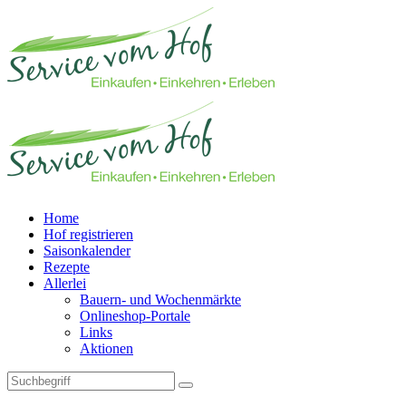
Home
Hof registrieren
Saisonkalender
Rezepte
Allerlei
Bauern- und Wochenmärkte
Onlineshop-Portale
Links
Aktionen
Technisches Feld: Suchfeld
Technisches Feld: Suchbutton
Suche absenden