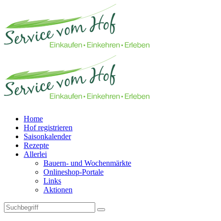
Home
Hof registrieren
Saisonkalender
Rezepte
Allerlei
Bauern- und Wochenmärkte
Onlineshop-Portale
Links
Aktionen
Technisches Feld: Suchfeld
Technisches Feld: Suchbutton
Suche absenden