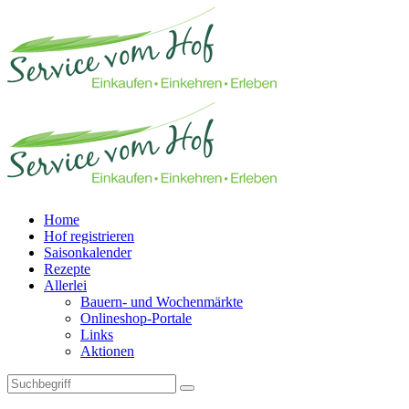
Home
Hof registrieren
Saisonkalender
Rezepte
Allerlei
Bauern- und Wochenmärkte
Onlineshop-Portale
Links
Aktionen
Technisches Feld: Suchfeld
Technisches Feld: Suchbutton
Suche absenden