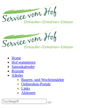
Home
Hof registrieren
Saisonkalender
Rezepte
Allerlei
Bauern- und Wochenmärkte
Onlineshop-Portale
Links
Aktionen
Technisches Feld: Suchfeld
Technisches Feld: Suchbutton
Suche absenden