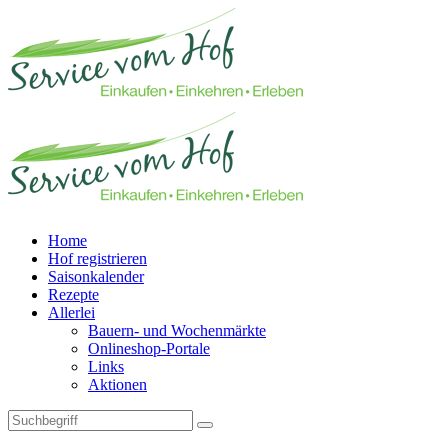
Home
Hof registrieren
Saisonkalender
Rezepte
Allerlei
Bauern- und Wochenmärkte
Onlineshop-Portale
Links
Aktionen
Technisches Feld: Suchfeld
Technisches Feld: Suchbutton
Suche absenden