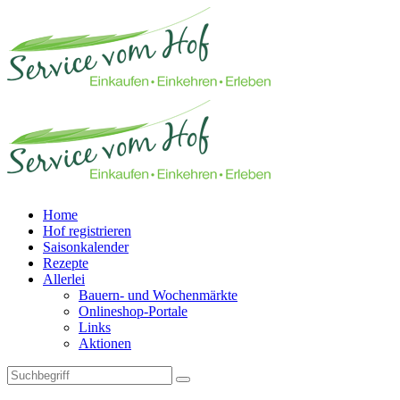
Home
Hof registrieren
Saisonkalender
Rezepte
Allerlei
Bauern- und Wochenmärkte
Onlineshop-Portale
Links
Aktionen
Technisches Feld: Suchfeld
Technisches Feld: Suchbutton
Suche absenden