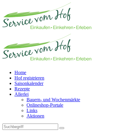
Home
Hof registrieren
Saisonkalender
Rezepte
Allerlei
Bauern- und Wochenmärkte
Onlineshop-Portale
Links
Aktionen
Technisches Feld: Suchfeld
Technisches Feld: Suchbutton
Suche absenden