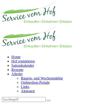
Home
Hof registrieren
Saisonkalender
Rezepte
Allerlei
Bauern- und Wochenmärkte
Onlineshop-Portale
Links
Aktionen
Technisches Feld: Suchfeld
Technisches Feld: Suchbutton
Suche absenden