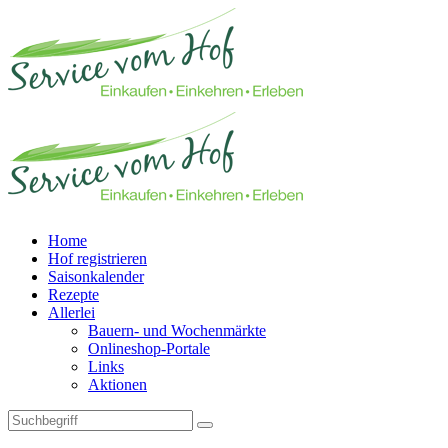
Home
Hof registrieren
Saisonkalender
Rezepte
Allerlei
Bauern- und Wochenmärkte
Onlineshop-Portale
Links
Aktionen
Technisches Feld: Suchfeld
Technisches Feld: Suchbutton
Suche absenden