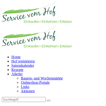
Home
Hof registrieren
Saisonkalender
Rezepte
Allerlei
Bauern- und Wochenmärkte
Onlineshop-Portale
Links
Aktionen
Technisches Feld: Suchfeld
Technisches Feld: Suchbutton
Suche absenden