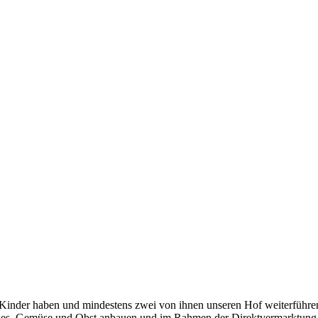
ier Kinder haben und mindestens zwei von ihnen unseren Hof weiterfüh
t es. Gemüse und Obst anbauen und im Rahmen der Direktvermarktung v