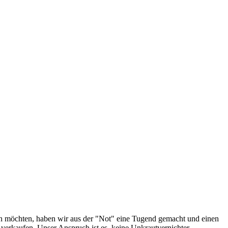
ren möchten, haben wir aus der "Not" eine Tugend gemacht und einen
erkaufen. Unser Anspruch ist es, keine Unkrautvernichter