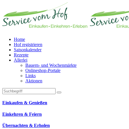
Home
Hof registrieren
Saisonkalender
Rezepte
Allerlei
Bauern- und Wochenmärkte
Onlineshop-Portale
Links
Aktionen
Technisches Feld: Suchfeld
Technisches Feld: Suchbutton
Suche absenden
Einkaufen & Genießen
Einkehren & Feiern
Übernachten & Erholen