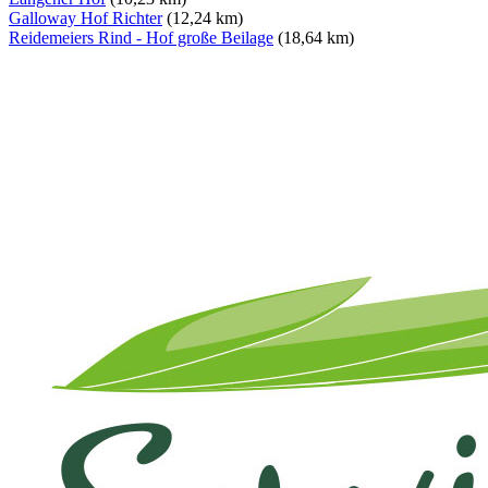
Galloway Hof Richter
(12,24 km)
Reidemeiers Rind - Hof große Beilage
(18,64 km)