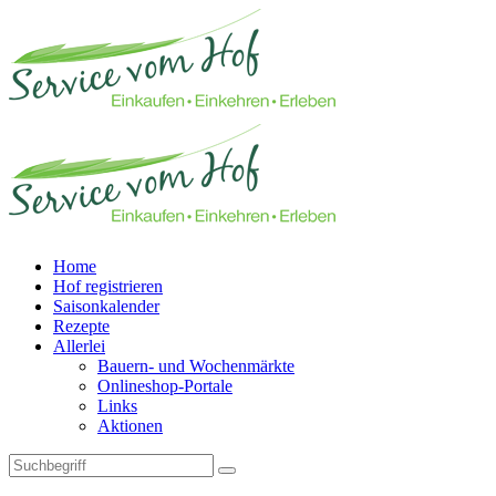
Home
Hof registrieren
Saisonkalender
Rezepte
Allerlei
Bauern- und Wochenmärkte
Onlineshop-Portale
Links
Aktionen
Technisches Feld: Suchfeld
Technisches Feld: Suchbutton
Suche absenden