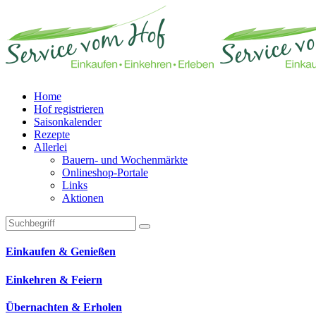
Home
Hof registrieren
Saisonkalender
Rezepte
Allerlei
Bauern- und Wochenmärkte
Onlineshop-Portale
Links
Aktionen
Technisches Feld: Suchfeld
Technisches Feld: Suchbutton
Suche absenden
Einkaufen & Genießen
Einkehren & Feiern
Übernachten & Erholen