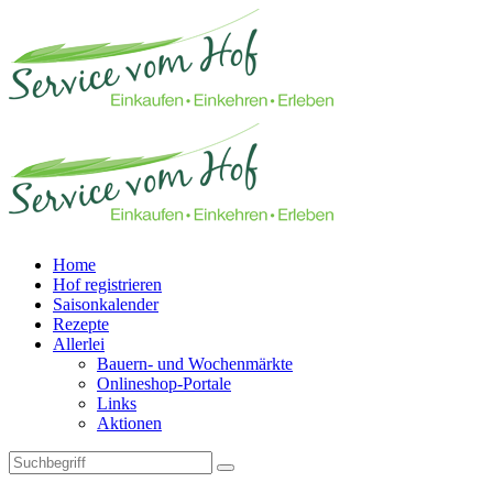
Home
Hof registrieren
Saisonkalender
Rezepte
Allerlei
Bauern- und Wochenmärkte
Onlineshop-Portale
Links
Aktionen
Technisches Feld: Suchfeld
Technisches Feld: Suchbutton
Suche absenden