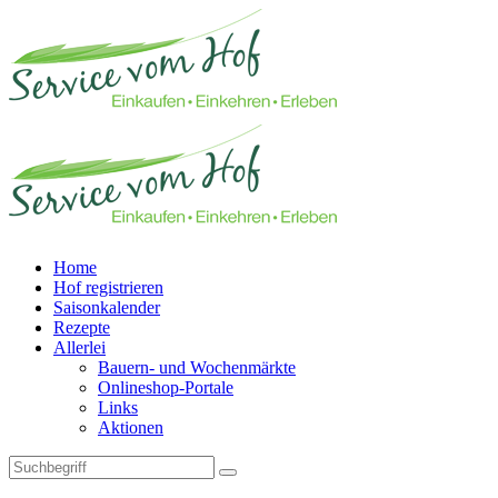
Home
Hof registrieren
Saisonkalender
Rezepte
Allerlei
Bauern- und Wochenmärkte
Onlineshop-Portale
Links
Aktionen
Technisches Feld: Suchfeld
Technisches Feld: Suchbutton
Suche absenden