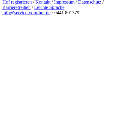
Hof registrieren
/
Kontakt
/
Impressum
/
Datenschutz
/
Barrierefreiheit
/
Leichte Sprache
info@service-vom-hof.de
·
0441 801379