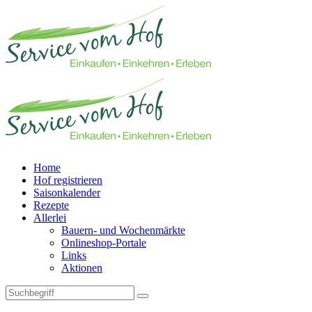
Home
Hof registrieren
Saisonkalender
Rezepte
Allerlei
Bauern- und Wochenmärkte
Onlineshop-Portale
Links
Aktionen
Technisches Feld: Suchfeld
Technisches Feld: Suchbutton
Suche absenden