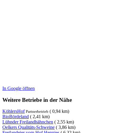
In Google öffnen
Weitere Betriebe in der Nähe
KöhlersHof
( 0,94 km)
Partnerbetrieb
BioBördeland
( 2,41 km)
Lühnder Freilandhähnchen
( 2,55 km)
Oelkers Qualitäts-Schweine
( 3,86 km)
Freilandeier vom Hof Hennies
( 6,32 km)