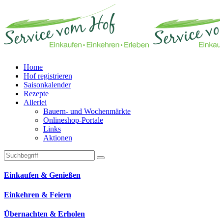
Home
Hof registrieren
Saisonkalender
Rezepte
Allerlei
Bauern- und Wochenmärkte
Onlineshop-Portale
Links
Aktionen
Technisches Feld: Suchfeld
Technisches Feld: Suchbutton
Suche absenden
Einkaufen & Genießen
Einkehren & Feiern
Übernachten & Erholen