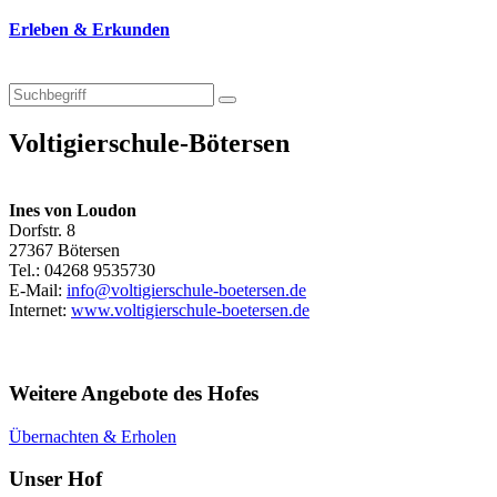
Erleben & Erkunden
Voltigierschule-Bötersen
Ines von Loudon
Dorfstr. 8
27367 Bötersen
Tel.: 04268 9535730
E-Mail:
info@voltigierschule-boetersen.de
Internet:
www.voltigierschule-boetersen.de
Weitere Angebote des Hofes
Übernachten & Erholen
Unser Hof