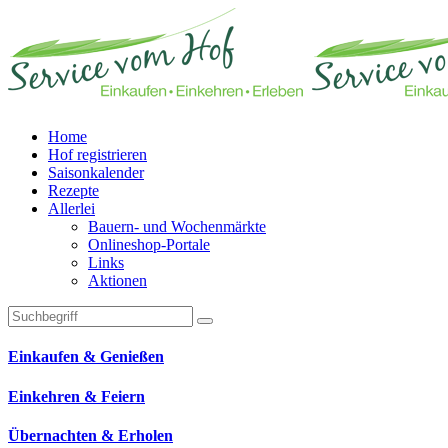
Home
Hof registrieren
Saisonkalender
Rezepte
Allerlei
Bauern- und Wochenmärkte
Onlineshop-Portale
Links
Aktionen
Technisches Feld: Suchfeld
Technisches Feld: Suchbutton
Suche absenden
Einkaufen & Genießen
Einkehren & Feiern
Übernachten & Erholen