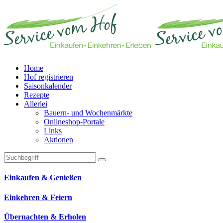
Home
Hof registrieren
Saisonkalender
Rezepte
Allerlei
Bauern- und Wochenmärkte
Onlineshop-Portale
Links
Aktionen
Technisches Feld: Suchfeld
Technisches Feld: Suchbutton
Suche absenden
Einkaufen & Genießen
Einkehren & Feiern
Übernachten & Erholen