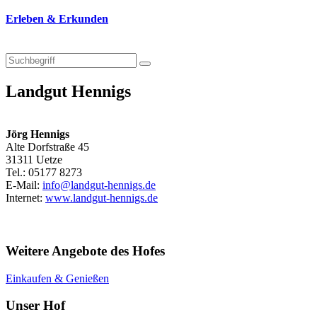
Erleben & Erkunden
Landgut Hennigs
Jörg Hennigs
Alte Dorfstraße 45
31311 Uetze
Tel.: 05177 8273
E-Mail:
info@landgut-hennigs.de
Internet:
www.landgut-hennigs.de
Weitere Angebote des Hofes
Einkaufen & Genießen
Unser Hof