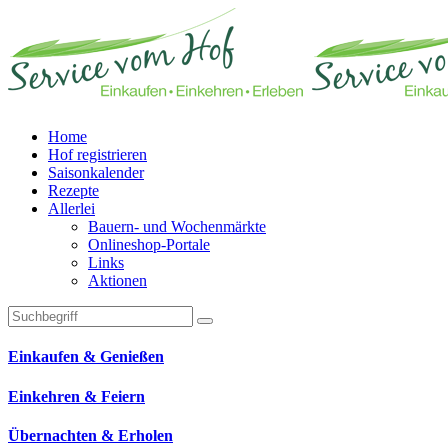
Home
Hof registrieren
Saisonkalender
Rezepte
Allerlei
Bauern- und Wochenmärkte
Onlineshop-Portale
Links
Aktionen
Technisches Feld: Suchfeld
Technisches Feld: Suchbutton
Suche absenden
Einkaufen & Genießen
Einkehren & Feiern
Übernachten & Erholen