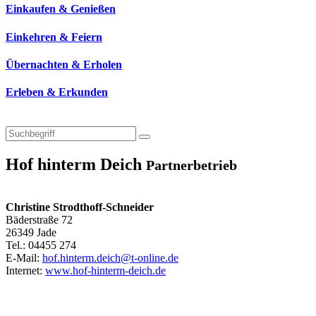
Einkaufen & Genießen
Einkehren & Feiern
Übernachten & Erholen
Erleben & Erkunden
Hof hinterm Deich
Partnerbetrieb
Christine Strodthoff-Schneider
Bäderstraße 72
26349 Jade
Tel.: 04455 274
E-Mail:
hof.hinterm.deich@t-online.de
Internet:
www.hof-hinterm-deich.de