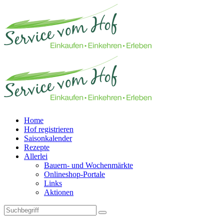
Home
Hof registrieren
Saisonkalender
Rezepte
Allerlei
Bauern- und Wochenmärkte
Onlineshop-Portale
Links
Aktionen
Technisches Feld: Suchfeld
Technisches Feld: Suchbutton
Suche absenden