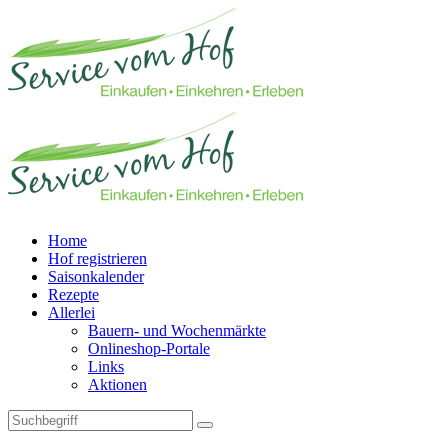
Home
Hof registrieren
Saisonkalender
Rezepte
Allerlei
Bauern- und Wochenmärkte
Onlineshop-Portale
Links
Aktionen
Technisches Feld: Suchfeld
Technisches Feld: Suchbutton
Suche absenden