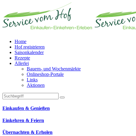
Home
Hof registrieren
Saisonkalender
Rezepte
Allerlei
Bauern- und Wochenmärkte
Onlineshop-Portale
Links
Aktionen
Technisches Feld: Suchfeld
Technisches Feld: Suchbutton
Suche absenden
Einkaufen & Genießen
Einkehren & Feiern
Übernachten & Erholen