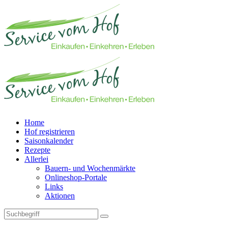
Home
Hof registrieren
Saisonkalender
Rezepte
Allerlei
Bauern- und Wochenmärkte
Onlineshop-Portale
Links
Aktionen
Technisches Feld: Suchfeld
Technisches Feld: Suchbutton
Suche absenden