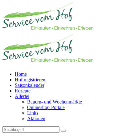
Home
Hof registrieren
Saisonkalender
Rezepte
Allerlei
Bauern- und Wochenmärkte
Onlineshop-Portale
Links
Aktionen
Technisches Feld: Suchfeld
Technisches Feld: Suchbutton
Suche absenden