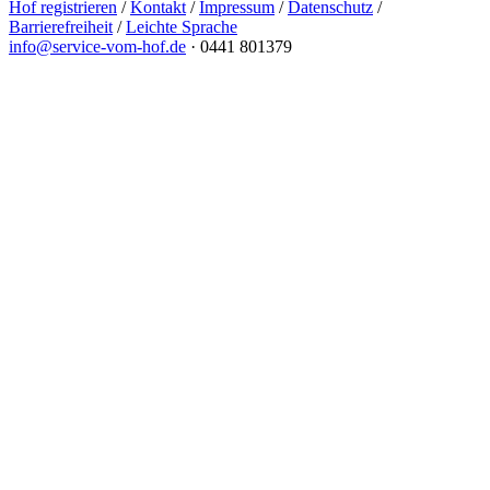
Hof registrieren
/
Kontakt
/
Impressum
/
Datenschutz
/
Barrierefreiheit
/
Leichte Sprache
info@service-vom-hof.de
·
0441 801379