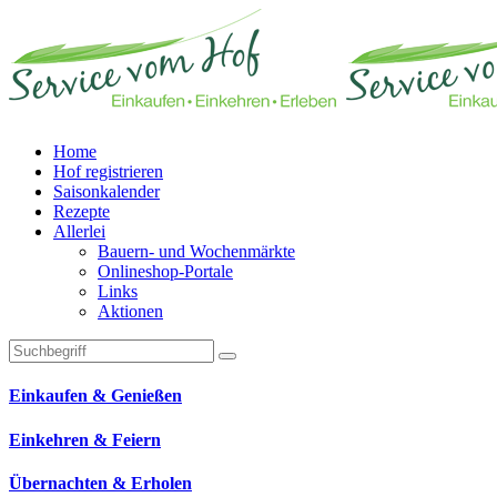
Home
Hof registrieren
Saisonkalender
Rezepte
Allerlei
Bauern- und Wochenmärkte
Onlineshop-Portale
Links
Aktionen
Technisches Feld: Suchfeld
Technisches Feld: Suchbutton
Suche absenden
Einkaufen & Genießen
Einkehren & Feiern
Übernachten & Erholen