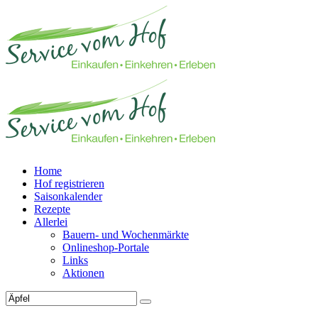
Home
Hof registrieren
Saisonkalender
Rezepte
Allerlei
Bauern- und Wochenmärkte
Onlineshop-Portale
Links
Aktionen
Technisches Feld: Suchfeld
Technisches Feld: Suchbutton
Suche absenden