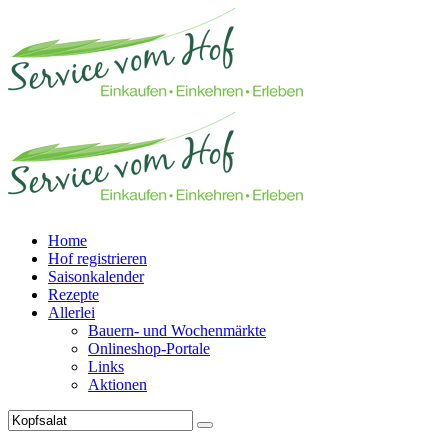
Home
Hof registrieren
Saisonkalender
Rezepte
Allerlei
Bauern- und Wochenmärkte
Onlineshop-Portale
Links
Aktionen
Technisches Feld: Suchfeld
Technisches Feld: Suchbutton
Suche absenden