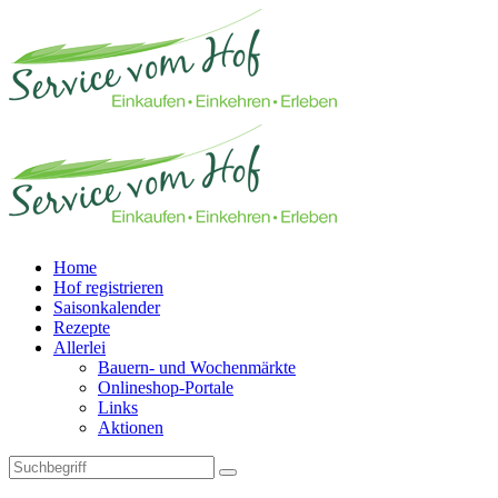
Home
Hof registrieren
Saisonkalender
Rezepte
Allerlei
Bauern- und Wochenmärkte
Onlineshop-Portale
Links
Aktionen
Technisches Feld: Suchfeld
Technisches Feld: Suchbutton
Suche absenden