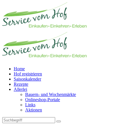
Home
Hof registrieren
Saisonkalender
Rezepte
Allerlei
Bauern- und Wochenmärkte
Onlineshop-Portale
Links
Aktionen
Technisches Feld: Suchfeld
Technisches Feld: Suchbutton
Suche absenden