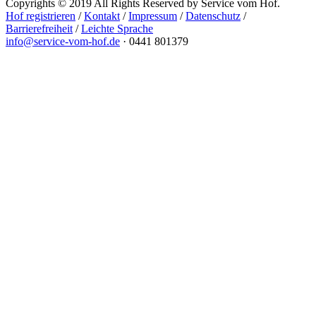
Copyrights © 2019 All Rights Reserved by Service vom Hof.
Hof registrieren
/
Kontakt
/
Impressum
/
Datenschutz
/
Barrierefreiheit
/
Leichte Sprache
info@service-vom-hof.de
·
0441 801379