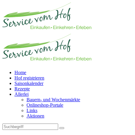
Home
Hof registrieren
Saisonkalender
Rezepte
Allerlei
Bauern- und Wochenmärkte
Onlineshop-Portale
Links
Aktionen
Technisches Feld: Suchfeld
Technisches Feld: Suchbutton
Suche absenden