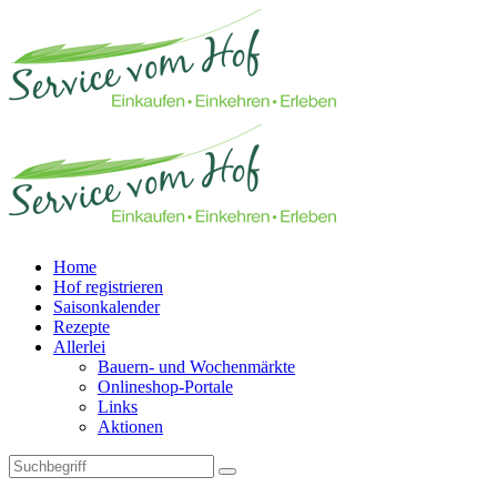
Home
Hof registrieren
Saisonkalender
Rezepte
Allerlei
Bauern- und Wochenmärkte
Onlineshop-Portale
Links
Aktionen
Technisches Feld: Suchfeld
Technisches Feld: Suchbutton
Suche absenden