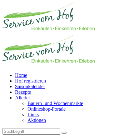
Home
Hof registrieren
Saisonkalender
Rezepte
Allerlei
Bauern- und Wochenmärkte
Onlineshop-Portale
Links
Aktionen
Technisches Feld: Suchfeld
Technisches Feld: Suchbutton
Suche absenden