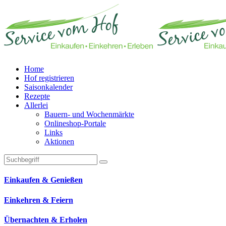
Home
Hof registrieren
Saisonkalender
Rezepte
Allerlei
Bauern- und Wochenmärkte
Onlineshop-Portale
Links
Aktionen
Technisches Feld: Suchfeld
Technisches Feld: Suchbutton
Suche absenden
Einkaufen & Genießen
Einkehren & Feiern
Übernachten & Erholen