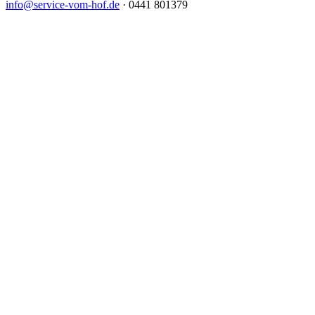
info@service-vom-hof.de
·
0441 801379