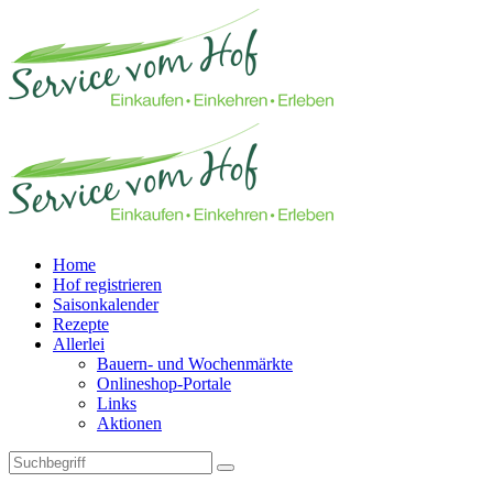
Home
Hof registrieren
Saisonkalender
Rezepte
Allerlei
Bauern- und Wochenmärkte
Onlineshop-Portale
Links
Aktionen
Technisches Feld: Suchfeld
Technisches Feld: Suchbutton
Suche absenden